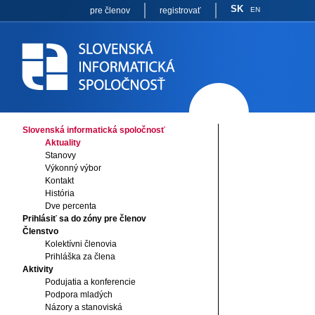
SK
pre členov
registrovať
EN
Slovenská informatická spoločnosť
Aktuality
Stanovy
Výkonný výbor
Kontakt
História
Dve percenta
Prihlásiť sa do zóny pre členov
Členstvo
Kolektívni členovia
Prihláška za člena
Aktivity
Podujatia a konferencie
Podpora mladých
Názory a stanoviská