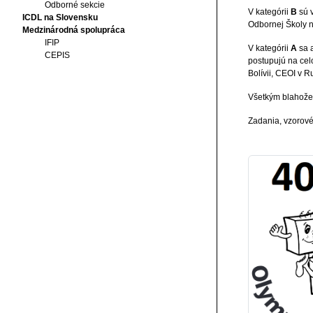
Odborné sekcie
V kategórii
B
sú v
ICDL na Slovensku
Odbornej Školy na
Medzinárodná spolupráca
IFIP
V kategórii
A
sa 
CEPIS
postupujú na cel
Bolívii, CEOI v
Všetkým blahožel
Zadania, vzorové