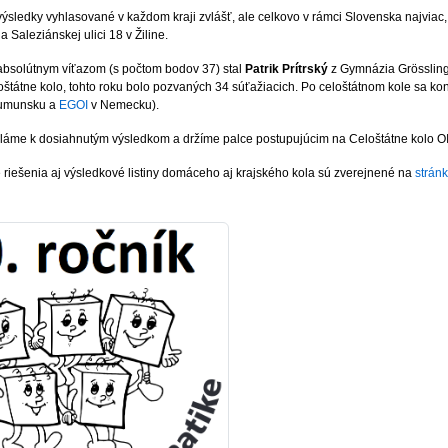
ýsledky vyhlasované v každom kraji zvlášť, ale celkovo v rámci Slovenska najviac,
 Saleziánskej ulici 18 v Žiline.
absolútnym víťazom (s počtom bodov 37) stal
Patrik Prítrský
z Gymnázia Grösslingo
oštátne kolo, tohto roku bolo pozvaných 34 súťažiacich. Po celoštátnom kole sa k
 Rumunsku a
EGOI
v Nemecku).
áme k dosiahnutým výsledkom a držíme palce postupujúcim na Celoštátne kolo OI, k
 riešenia aj výsledkové listiny domáceho aj krajského kola sú zverejnené na
stránk