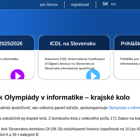
SK
pre členov
registrovať
EN
2025/2026
ICDL na Slovensku
Prihláš
v informatike
Garantom ICDL (International Certification
Prihláška pre
of Digital Literacy) na Slovensku je
informatickej 
Slovenská informatická spoločnosť
ík Olympiády v informatike – krajské kolo
atická spoločnosť, ako odborný garant súťaže, spoluorganizuje
Olympiádu v inform
uskutočnili jej krajské kolá. Z domáceho kola z celkového počtu 171 žiakov na krajs
boli Slovenskou komisiou OI (SK OI) odsúhlasené hranice úspešnosti na 10 (zo 4
órii A a 39 v kategórii B.