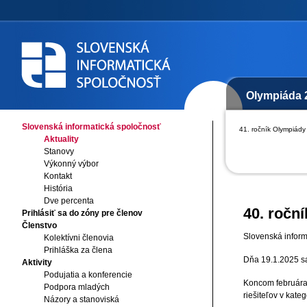
Olympiáda 
Slovenská informatická spoločnosť
41. ročník Olympiády 
Aktuality
Stanovy
Výkonný výbor
Kontakt
História
Dve percenta
40. ročn
Prihlásiť sa do zóny pre členov
Členstvo
Slovenská inform
Kolektívni členovia
Prihláška za člena
Dňa 19.1.2025 sa 
Aktivity
Podujatia a konferencie
Koncom februára 
Podpora mladých
riešiteľov v kateg
Názory a stanoviská