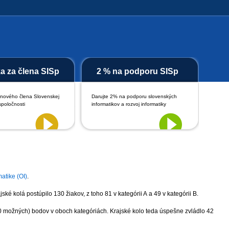
ka za člena SISp
2 % na podporu SISp
 nového člena Slovenskej
Darujte 2% na podporu slovenských
spoločnosti
informatikov a rozvoj informatiky
atike (OI)
.
ké kolá postúpilo 130 žiakov, z toho 81 v kategórii A a 49 v kategórii B.
0 možných) bodov v oboch kategóriách. Krajské kolo teda úspešne zvládlo 42