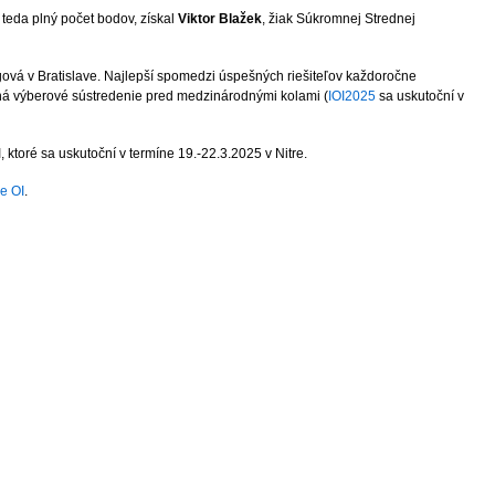
 teda plný počet bodov, získal
Viktor Blažek
, žiak Súkromnej Strednej
vá v Bratislave. Najlepší spomedzi úspešných riešiteľov každoročne
oná výberové sústredenie pred medzinárodnými kolami (
IOI2025
sa uskutoční v
toré sa uskutoční v termíne 19.-22.3.2025 v Nitre.
e OI
.