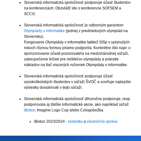
Slovenská informatická spoločnosť podporuje účasť študentov
na konferenciách. Obzvlášť ide o konferencie SOFSEM a
SCCG.
Slovenská informatická spoločnosť je odborným garantom
Olympiády v informatike
(jednej z predmetových olympiád na
Slovensku).
Fungovanie Olympiády v informatike taktiež SISp v uplynulých
rokoch rôznou formou priamo podporila. Konkrétne išlo napr. o
sponzorovanie účasti pozorovateľa na medzinárodnej súťaži,
zabezpečenie tričiek pre riešiteľov olympiády a pokrytie
nákladov na tlač viacerých ročeniek Olympiády v informatike.
Slovenská informatická spoločnosť podporuje účasť
vysokoškolských študentov v súťaži ŠVOČ a oceňuje najlepšie
výsledky dosiahnuté v tejto súťaži.
Slovenská informatická spoločnosť dlhoročne podporuje, resp.
podporovala aj ďalšie informatické akcie, ako napríklad súťaž
iBobor
, Imagine Logo Cup alebo Cologobežka.
iBobor 2023/2024 -
výsledky
a
záverečná správa