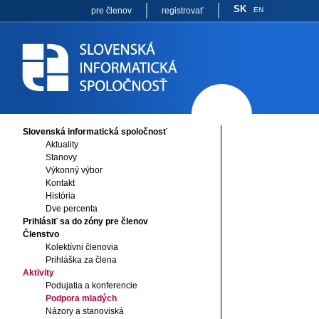
SK
pre členov
registrovať
EN
Slovenská informatická spoločnosť
Aktuality
Stanovy
Výkonný výbor
Kontakt
História
Dve percenta
Prihlásiť sa do zóny pre členov
Členstvo
Kolektívni členovia
Prihláška za člena
Aktivity
Podujatia a konferencie
Podpora mladých
Názory a stanoviská