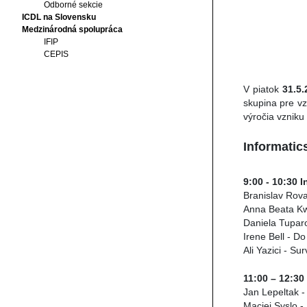
Odborné sekcie
ICDL na Slovensku
Medzinárodná spolupráca
IFIP
CEPIS
V piatok
31.5
skupina pre vz
výročia vzniku
Informatic
9:00 - 10:30 
Branislav Rova
Anna Beata Kwi
Daniela Tuparo
Irene Bell - D
Ali Yazici - Su
11:00 – 12:30
Jan Lepeltak -
Maciej Syslo - 