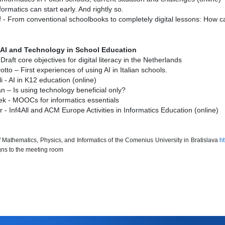
formatics can start early. And rightly so.
 - From conventional schoolbooks to completely digital lessons: How c
0 AI and Technology in School Education
Draft core objectives for digital literacy in the Netherlands
tto – First experiences of using AI in Italian schools.
 - AI in K12 education (online)
n – Is using technology beneficial only?
k - MOOCs for informatics essentials
r - Inf4All and ACM Europe Activities in Informatics Education (online)
f Mathematics, Physics, and Informatics of the Comenius University in Bratislava
ht
igns to the meeting room