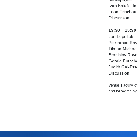
Ivan Kalaš - In
Leon Frischauf
Discussion
13:30 – 15:3
Jan Lepeltak - 
Pierfranco Ravo
Tilman Michaeli
Branislav Rova
Gerald Futsche
Judith Gal-Eze
Discussion
Venue: Faculty o
and follow the s