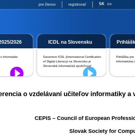
SK
pre členov
registrovať
EN
2025/2026
ICDL na Slovensku
Prihláš
v informatike
Garantom ICDL (International Certification
Prihláška pre
of Digital Literacy) na Slovensku je
informatickej 
Slovenská informatická spoločnosť
erencia o vzdelávaní učiteľov informatiky a
CEPIS – Council of European Professio
Slovak Society for Comp