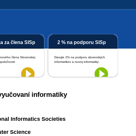
ka za člena SISp
2 % na podporu SISp
 nového člena Slovenskej
Darujte 2% na podporu slovenských
spoločnosti
informatikov a rozvoj informatiky
 vyučovaní informatiky
nal Informatics Societies
uter Science