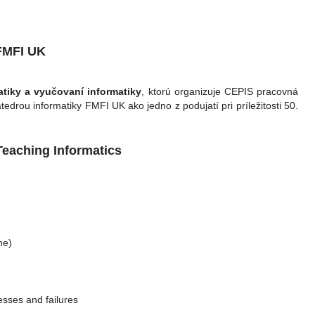
 FMFI UK
atiky a vyučovaní informatiky
, ktorú organizuje CEPIS pracovná
drou informatiky FMFI UK ako jedno z podujatí pri príležitosti 50.
Teaching Informatics
ne)
esses and failures