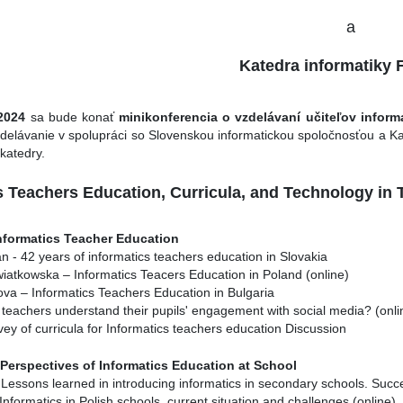
a
Katedra informatiky
.2024
sa bude konať
minikonferencia o vzdelávaní učiteľov inform
delávanie v spolupráci so Slovenskou informatickou spoločnosťou a Kate
 katedry.
s Teachers Education, Curricula, and Technology in 
Informatics Teacher Education
n - 42 years of informatics teachers education in Slovakia
atkowska – Informatics Teacers Education in Poland (online)
va – Informatics Teachers Education in Bulgaria
o teachers understand their pupils' engagement with social media? (onli
rvey of curricula for Informatics teachers education Discussion
 Perspectives of Informatics Education at School
 Lessons learned in introducing informatics in secondary schools. Succ
Informatics in Polish schools, current situation and challenges (online)