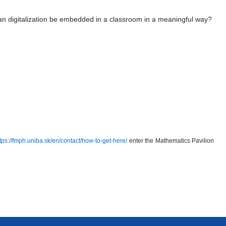
an digitalization be embedded in a classroom in a meaningful way?
tps://fmph.uniba.sk/en/contact/how-to-get-here/
enter the Mathematics Pavilion