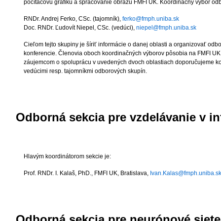
počítačovú grafiku a spracovanie obrazu FMFI UK. Koordinačný výbor odbo
RNDr. Andrej Ferko, CSc.
(tajomník),
ferko@fmph.uniba.sk
Doc. RNDr. Ľudovít Niepel, CSc.
(vedúci),
niepel@fmph.uniba.sk
Cieľom tejto skupiny je šíriť informácie o danej oblasti a organizovať od
konferencie. Členovia oboch koordinačných výborov pôsobia na FMFI UK 
záujemcom o spoluprácu v uvedených dvoch oblastiach doporučujeme ko
vedúcimi resp. tajomníkmi odborových skupín.
Odborná sekcia pre vzdelávanie v in
Hlavým koordinátorom sekcie je:
Prof. RNDr. I. Kalaš, PhD.
, FMFI UK, Bratislava,
Ivan.Kalas@fmph.uniba.s
Odborná sekcia pre neurónové siete