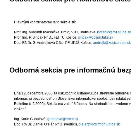
Hlavnými koordinátormi tejto sekcie sú:
Prof. Ing. Vladimír Kvasnička, DrSc
, STU, Bratislava,
kvasnic@cvt.stuba.sk
Prof. Ing. P. Sinčák PhD.
, FEI TU Košice,
sincak@ccsun.tuke.sk
Doc. RNDr. G. Andrejková CSc.
, PF UPJŠ Košice,
andrejk@kosice.upjs.sk
Odborná sekcia pre informačnú be
Dňa 12. decembra 2000 sa uskutočnilo ustanovujúce stretnutie odbornej 
informačnú bezpečnosť pri Slovenskej informatickej spoločnosti (štatút se
Bulletine č. 2/2000). Sekcia má zatiaľ 8 členov. Na stretnutí bolo zvolené 
zložení:
Ing. Karin Gubalová,
gubalova@emm.sk
Doc. RNDr. Daniel Olejár
, PhD. (vedúci),
olejar@dcs.fmph.uniba.sk