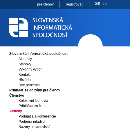
SK
pre členov
registrovať
EN
Slovenská informatická spoločnosť
Aktuality
Stanovy
Výkonný výbor
Kontakt
História
Dve percenta
Prihlásiť sa do zóny pre členov
Členstvo
Kolektívni členovia
Prihláška za člena
Aktivity
Podujatia a konferencie
Podpora mladých
Názory a stanoviská