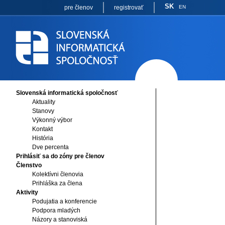
SK
pre členov
registrovať
EN
Slovenská informatická spoločnosť
Aktuality
Stanovy
Výkonný výbor
Kontakt
História
Dve percenta
Prihlásiť sa do zóny pre členov
Členstvo
Kolektívni členovia
Prihláška za člena
Aktivity
Podujatia a konferencie
Podpora mladých
Názory a stanoviská