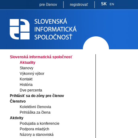
SK
pre členov
registrovať
EN
Slovenská informatická spoločnosť
Aktuality
Stanovy
Výkonný výbor
Kontakt
História
Dve percenta
Prihlásiť sa do zóny pre členov
Členstvo
Kolektívni členovia
Prihláška za člena
Aktivity
Podujatia a konferencie
Podpora mladých
Názory a stanoviská