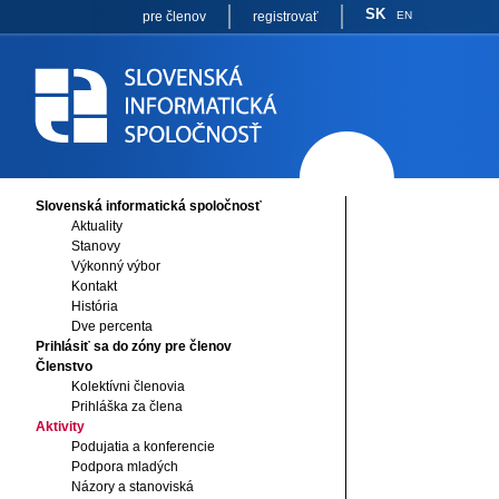
SK
pre členov
registrovať
EN
Slovenská informatická spoločnosť
Aktuality
Stanovy
Výkonný výbor
Kontakt
História
Dve percenta
Prihlásiť sa do zóny pre členov
Členstvo
Kolektívni členovia
Prihláška za člena
Aktivity
Podujatia a konferencie
Podpora mladých
Názory a stanoviská