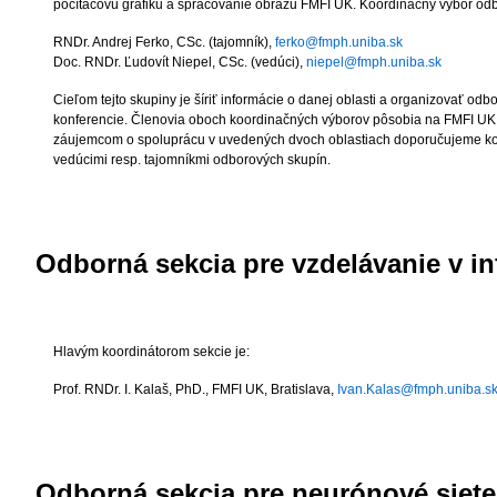
počítačovú grafiku a spracovanie obrazu FMFI UK. Koordinačný výbor odbo
RNDr. Andrej Ferko, CSc.
(tajomník),
ferko@fmph.uniba.sk
Doc. RNDr. Ľudovít Niepel, CSc.
(vedúci),
niepel@fmph.uniba.sk
Cieľom tejto skupiny je šíriť informácie o danej oblasti a organizovať od
konferencie. Členovia oboch koordinačných výborov pôsobia na FMFI UK 
záujemcom o spoluprácu v uvedených dvoch oblastiach doporučujeme ko
vedúcimi resp. tajomníkmi odborových skupín.
Odborná sekcia pre vzdelávanie v in
Hlavým koordinátorom sekcie je:
Prof. RNDr. I. Kalaš, PhD.
, FMFI UK, Bratislava,
Ivan.Kalas@fmph.uniba.s
Odborná sekcia pre neurónové siete