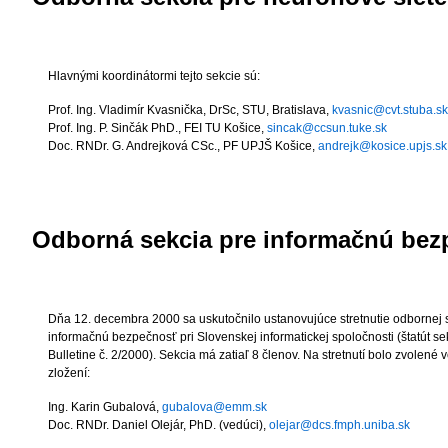
Hlavnými koordinátormi tejto sekcie sú:
Prof. Ing. Vladimír Kvasnička, DrSc
, STU, Bratislava,
kvasnic@cvt.stuba.sk
Prof. Ing. P. Sinčák PhD.
, FEI TU Košice,
sincak@ccsun.tuke.sk
Doc. RNDr. G. Andrejková CSc.
, PF UPJŠ Košice,
andrejk@kosice.upjs.sk
Odborná sekcia pre informačnú be
Dňa 12. decembra 2000 sa uskutočnilo ustanovujúce stretnutie odbornej 
informačnú bezpečnosť pri Slovenskej informatickej spoločnosti (štatút se
Bulletine č. 2/2000). Sekcia má zatiaľ 8 členov. Na stretnutí bolo zvolené 
zložení:
Ing. Karin Gubalová,
gubalova@emm.sk
Doc. RNDr. Daniel Olejár
, PhD. (vedúci),
olejar@dcs.fmph.uniba.sk