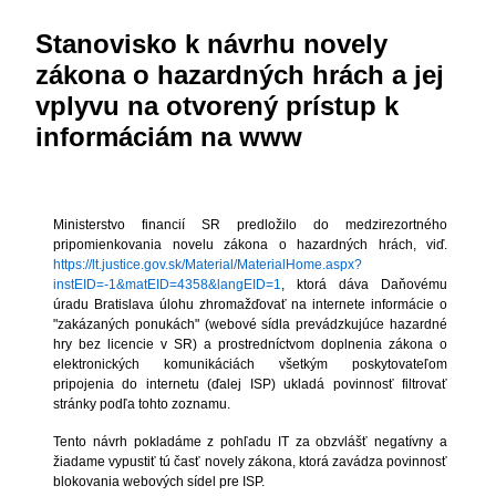
Stanovisko k návrhu novely
zákona o hazardných hrách a jej
vplyvu na otvorený prístup k
informáciám na www
Ministerstvo financií SR predložilo do medzirezortného
pripomienkovania novelu zákona o hazardných hrách, viď.
https://lt.justice.gov.sk/Material/MaterialHome.aspx?
instEID=-1&matEID=4358&langEID=1
, ktorá dáva Daňovému
úradu Bratislava úlohu zhromažďovať na internete informácie o
"zakázaných ponukách" (webové sídla prevádzkujúce hazardné
hry bez licencie v SR) a prostredníctvom doplnenia zákona o
elektronických komunikáciách všetkým poskytovateľom
pripojenia do internetu (ďalej ISP) ukladá povinnosť filtrovať
stránky podľa tohto zoznamu.
Tento návrh pokladáme z pohľadu IT za obzvlášť negatívny a
žiadame vypustiť tú časť novely zákona, ktorá zavádza povinnosť
blokovania webových sídel pre ISP.