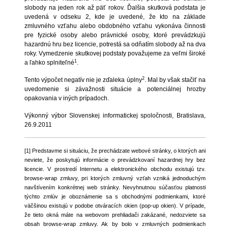
slobody na jeden rok až päť rokov. Ďalšia skutková podstata je
uvedená v odseku 2, kde je uvedené, že kto na základe
zmluvného vzťahu alebo obdobného vzťahu vykonáva činnosti
pre fyzické osoby alebo právnické osoby, ktoré prevádzkujú
hazardnú hru bez licencie, potrestá sa odňatím slobody až na dva
roky. Vymedzenie skutkovej podstaty považujeme za veľmi široké
1
a ľahko splniteľné
.
2
Tento výpočet negatív nie je zďaleka úplny
. Mal by však stačiť na
uvedomenie si závažnosti situácie a potenciálnej hrozby
opakovania v iných prípadoch.
Výkonný výbor Slovenskej informatickej spoločnosti, Bratislava,
26.9.2011
[1] Predstavme si situáciu, že prechádzate webové stránky, o ktorých ani
neviete, že poskytujú informácie o prevádzkovaní hazardnej hry bez
licencie. V prostredí Internetu a elektronického obchodu existujú tzv.
browse-wrap zmluvy, pri ktorých zmluvný vzťah vzniká jednoduchým
navštívením konkrétnej web stránky. Nevyhnutnou súčasťou platnosti
týchto zmlúv je oboznámenie sa s obchodnými podmienkami, ktoré
väčšinou existujú v podobe otváracích okien (pop-up okien). V prípade,
že tieto okná máte na webovom prehliadači zakázané, nedozviete sa
obsah browse-wrap zmluvy. Ak by bolo v zmluvných podmienkach