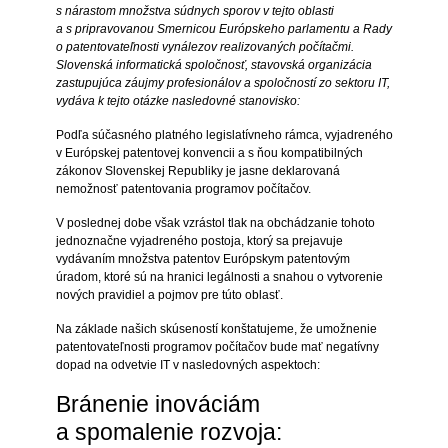
s nárastom množstva súdnych sporov v tejto oblasti
a s pripravovanou Smernicou Európskeho parlamentu a Rady
o patentovateľnosti vynálezov realizovaných počítačmi.
Slovenská informatická spoločnosť, stavovská organizácia
zastupujúca záujmy profesionálov a spoločností zo sektoru IT,
vydáva k tejto otázke nasledovné stanovisko:
Podľa súčasného platného legislatívneho rámca, vyjadreného
v Európskej patentovej konvencii a s ňou kompatibilných
zákonov Slovenskej Republiky je jasne deklarovaná
nemožnosť patentovania programov počítačov.
V poslednej dobe však vzrástol tlak na obchádzanie tohoto
jednoznačne vyjadreného postoja, ktorý sa prejavuje
vydávaním množstva patentov Európskym patentovým
úradom, ktoré sú na hranici legálnosti a snahou o vytvorenie
nových pravidiel a pojmov pre túto oblasť.
Na základe našich skúseností konštatujeme, že umožnenie
patentovateľnosti programov počítačov bude mať negatívny
dopad na odvetvie IT v nasledovných aspektoch:
Bránenie inováciám
a spomalenie rozvoja: