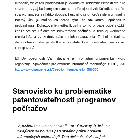
uvedené, že Vašou povinnosťou je vykonávať reklamné činnosti pre túto
stránku a vy aj keď omylom dáte na sociálnej sieti zdieľať odkaz na túto
stránku, môžete sa ľahko dopustiť trestného činu. Keďže ide o úmyselný
trestný čin, je možné sa brániť tým, že ste skutok spáchali z
nedbanlivosti. Dokazovanie nedbanlivosti v tomto prípade bude zložité,
keďže vy ste užívateľom konkrétneho počítača, a teda aj webového
prehliadača a vy zodpovedáte za jeho nastavenia. To bol príklad na
demonštráciu, ako je skutková podstata tohto trestného činu široko
koncipovaná.
[2] Do pozornosti Vám dávame aj hromadnú pripomienku, ktorú
organizuje Spoločnosť pre otvorené informačné technológie (SOIT) viď.
http://www.changenet.sk/?section=kampane&x=589565
Stanovisko ku problematike
patentovateľnosti programov
počítačov
V poslednom čase sme svedkami intenzívnych diskusií
týkajúcich sa použitia patentového práva v oblasti
informačných technológií. Táto diskusia súvisí najmä