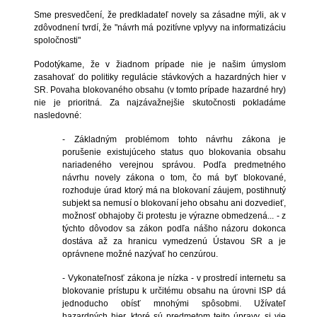
Sme presvedčení, že predkladateľ novely sa zásadne mýli, ak v
zdôvodnení tvrdí, že "návrh má pozitívne vplyvy na informatizáciu
spoločnosti"
Podotýkame, že v žiadnom prípade nie je našim úmyslom
zasahovať do politiky regulácie stávkových a hazardných hier v
SR. Povaha blokovaného obsahu (v tomto prípade hazardné hry)
nie je prioritná. Za najzávažnejšie skutočnosti pokladáme
nasledovné:
- Základným problémom tohto návrhu zákona je
porušenie existujúceho status quo blokovania obsahu
nariadeného verejnou správou. Podľa predmetného
návrhu novely zákona o tom, čo má byť blokované,
rozhoduje úrad ktorý má na blokovaní záujem, postihnutý
subjekt sa nemusí o blokovaní jeho obsahu ani dozvedieť,
možnosť obhajoby či protestu je výrazne obmedzená... - z
týchto dôvodov sa zákon podľa nášho názoru dokonca
dostáva až za hranicu vymedzenú Ústavou SR a je
oprávnene možné nazývať ho cenzúrou.
- Vykonateľnosť zákona je nízka - v prostredí internetu sa
blokovanie prístupu k určitému obsahu na úrovni ISP dá
jednoducho obísť mnohými spôsobmi. Užívateľ
hazardných hier, ktoré sú predmetom tejto úpravy, si vie