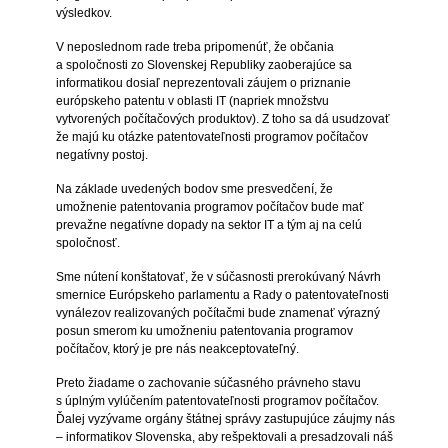
výsledkov.
V neposlednom rade treba pripomenúť, že občania
a spoločnosti zo Slovenskej Republiky zaoberajúce sa
informatikou dosiaľ neprezentovali záujem o priznanie
európskeho patentu v oblasti IT (napriek množstvu
vytvorených počítačových produktov). Z toho sa dá usudzovať
že majú ku otázke patentovateľnosti programov počítačov
negatívny postoj.
Na základe uvedených bodov sme presvedčení, že
umožnenie patentovania programov počítačov bude mať
prevažne negatívne dopady na sektor IT a tým aj na celú
spoločnosť.
Sme nútení konštatovať, že v súčasnosti prerokúvaný Návrh
smernice Európskeho parlamentu a Rady o patentovateľnosti
vynálezov realizovaných počítačmi bude znamenať výrazný
posun smerom ku umožneniu patentovania programov
počítačov, ktorý je pre nás neakceptovateľný.
Preto žiadame o zachovanie súčasného právneho stavu
s úplným vylúčením patentovateľnosti programov počítačov.
Ďalej vyzývame orgány štátnej správy zastupujúce záujmy nás
– informatikov Slovenska, aby rešpektovali a presadzovali náš