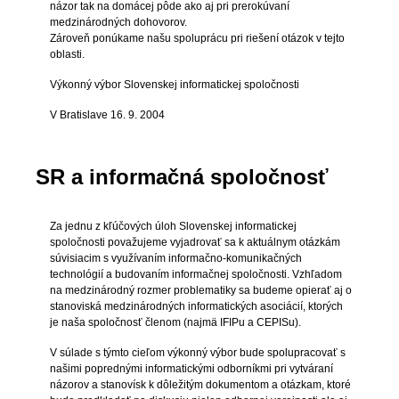
názor tak na domácej pôde ako aj pri prerokúvaní
medzinárodných dohovorov.
Zároveň ponúkame našu spoluprácu pri riešení otázok v tejto
oblasti.
Výkonný výbor Slovenskej informatickej spoločnosti
V Bratislave 16. 9. 2004
SR a informačná spoločnosť
Za jednu z kľúčových úloh Slovenskej informatickej
spoločnosti považujeme vyjadrovať sa k aktuálnym otázkám
súvisiacim s využívaním informačno-komunikačných
technológií a budovaním informačnej spoločnosti. Vzhľadom
na medzinárodný rozmer problematiky sa budeme opierať aj o
stanoviská medzinárodných informatických asociácií, ktorých
je naša spoločnosť členom (najmä IFIPu a CEPISu).
V súlade s týmto cieľom výkonný výbor bude spolupracovať s
našimi poprednými informatickými odborníkmi pri vytváraní
názorov a stanovísk k dôležitým dokumentom a otázkam, ktoré