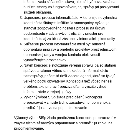
informatizácia súčasného stavu, ale má byť naviazaná na
budúce zmeny vo fungovaní verejnej správy pri poskytovaní
služieb občanom.
Úspešnosť procesu informatizácie, v ktorom je nevyhnutná
koordinácia štátnych inštitúcií a samosprávy, vyžaduje
stanoviť zodpovedného nositeľa procesu na úrovni
podpredsedu vlády a vytvoriť oficiálny priestor pre
koordináciu aj za účasti zástupcov informatickej komunity.
Súčasťou procesu informatizácie musí byť odborná
oponentúra prípravy a priebehu projektov prostredníctvom
oponentskej rady a verejná kontrola efektívnosti
vynaložených prostriedkov.
Návrh koncepcie stotožňuje verejnú správu iba so štátnou
správou a takmer vôbec sa nezaoberá informatizáciu
samosprávy, pričom tá rieši viacero agend, ktoré sa týkajú
veľkého počtu obyvateľov. Koncepcia tiež vôbec nerieši
problém, ako pripraviť používateľa na využite výhod
informatizácie verejnej správy.
Výkonný výbor SISp žiada predloženú koncepciu
prepracovať v zmysle týchto zásadných pripomienok a
predložiť ju znovu na pripomienkovanie.
Výkonný výbor SISp žiada predloženú koncepciu prepracovať v
zmysle týchto zásadných pripomienok a predložiť ju znovu na
pripomienkovanie.