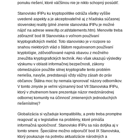
ponuku riešení, ktoré väčšinou nie je nikto schopný posúdiť.
Stanovisko IFIPu ku kryptopolitike odráža všetky vyššie
uvedené aspekty a je akceptovateľné aj z hľadiska súčasnej
slovenskej reality (plné znenie stanoviska IFIPu je možné
nájsť na adrese www.ifip.or.at/statements.htm). Menovite treba
zdôrazniť bod III Stanoviska o voľnom používaní
kryptografických metód. Toto stanovisko je v rozpore so
snahou niektorých vlád o štátom regulovanom používaní
kryptológie, zdôvodňované najmä obavou z možného
zneužitia kryptografických techník. Ako však ukazujú výsledky
výskumu v oblasti informačnej bezpečnosti, zákony
obmedzujúce použitie silnej kryptografie tento problém
neriešia, navyše, predstavujú vždy vážny zásah do práv
občanov. Štátna moc by nemala ignorovať názory odborníkov.
V tomto zmysle je veľmi významný bod VII Stanoviska IFIPu,
ktorý v zhutnenom tvare prezentuje názor medzinárodnej
odbornej komunity na účinnosť zmienených jednoduchých
riešenísilnej?
Globalizácia si vyžaduje kompatibilitu, a preto treba promptne
reagovať aj v legislatíve na problémy, ktoré prináša
informačná spoločnosť. Stanovisko IFIPu sa nás dotýka aj v
tomto smere. Špeciálne možno odporučiť bod IX Stanoviska,
ktorý poukazuje na potrebu aktualizácie národných a