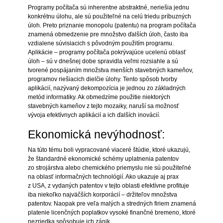
Programy počítača sú inherentne abstraktné, neriešia jednu
konkrétnu úlohu, ale sú použiteľné na celú triedu príbuzných
úloh. Preto priznanie monopolu (patentu) na program počítača
znamená obmedzenie pre množstvo ďalších úloh, často iba
vzdialene súvisiacich s pôvodným použitím programu.
Aplikácie – programy počítača pokrývajúce ucelenú oblasť
úloh – sú v dnešnej dobe spravidla veľmi rozsiahle a sú
tvorené pospájaním množstva menších stavebných kameňov,
programov riešiacich dielčie úlohy. Tento spôsob tvorby
aplikácií, nazývaný dekompozícia je jednou zo základných
metód informatiky. Ak obmedzíme použitie niektorých
stavebných kameňov z tejto mozaiky, naruší sa možnosť
vývoja efektívnych aplikácií a ich ďalších inovácií.
Ekonomická nevýhodnosť:
Na túto tému boli vypracované viaceré štúdie, ktoré ukazujú,
že štandardné ekonomické schémy uplatnenia patentov
zo strojárstva alebo chemického priemyslu nie sú použiteľné
na oblasť informačných technológií. Ako ukazuje aj prax
z USA, z vydaných patentov v tejto oblasti efektívne profituje
iba niekoľko najväčších korporácií – držiteľov množstva
patentov. Naopak pre veľa malých a stredných firiem znamená
platenie licenčných poplatkov vysoké finančné bremeno, ktoré
nezriedka spôsobuje ich zánik.