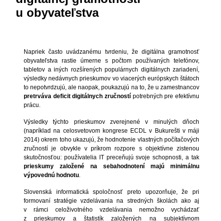
u obyvateľstva
Napriek často uvádzanému tvrdeniu, že digitálna gramotnosť
obyvateľstva rastie úmerne s počtom používaných telefónov,
tabletov a iných rozšírených populárnych digitálnych zariadení,
výsledky nedávnych prieskumov vo viacerých európskych štátoch
to nepotvrdzujú, ale naopak, poukazujú na to, že u zamestnancov
pretrváva deficit digitálnych zručností
potrebných pre efektívnu
prácu.
Výsledky týchto prieskumov zverejnené v minulých dňoch
(napríklad na celosvetovom kongrese ECDL v Bukurešti v máji
2014) okrem toho ukazujú, že hodnotenie vlastných počítačových
zručností je obvykle v príkrom rozpore s objektívne zistenou
skutočnosťou: používatelia IT preceňujú svoje schopnosti, a tak
prieskumy založené na sebahodnotení majú minimálnu
výpovednú hodnotu
.
Slovenská informatická spoločnosť preto upozorňuje, že pri
formovaní stratégie vzdelávania na stredných školách ako aj
v rámci celoživotného vzdelávania nemožno vychádzať
z prieskumov a štatistík založených na subjektívnom