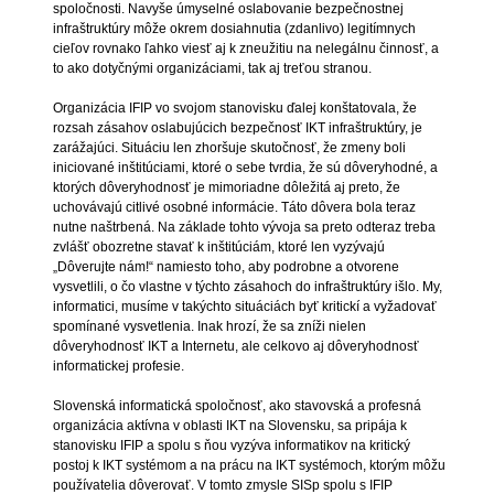
spoločnosti. Navyše úmyselné oslabovanie bezpečnostnej
infraštruktúry môže okrem dosiahnutia (zdanlivo) legitímnych
cieľov rovnako ľahko viesť aj k zneužitiu na nelegálnu činnosť, a
to ako dotyčnými organizáciami, tak aj treťou stranou.
Organizácia IFIP vo svojom stanovisku ďalej konštatovala, že
rozsah zásahov oslabujúcich bezpečnosť IKT infraštruktúry, je
zarážajúci. Situáciu len zhoršuje skutočnosť, že zmeny boli
iniciované inštitúciami, ktoré o sebe tvrdia, že sú dôveryhodné, a
ktorých dôveryhodnosť je mimoriadne dôležitá aj preto, že
uchovávajú citlivé osobné informácie. Táto dôvera bola teraz
nutne naštrbená. Na základe tohto vývoja sa preto odteraz treba
zvlášť obozretne stavať k inštitúciám, ktoré len vyzývajú
„Dôverujte nám!“ namiesto toho, aby podrobne a otvorene
vysvetlili, o čo vlastne v týchto zásahoch do infraštruktúry išlo. My,
informatici, musíme v takýchto situáciách byť kritickí a vyžadovať
spomínané vysvetlenia. Inak hrozí, že sa zníži nielen
dôveryhodnosť IKT a Internetu, ale celkovo aj dôveryhodnosť
informatickej profesie.
Slovenská informatická spoločnosť, ako stavovská a profesná
organizácia aktívna v oblasti IKT na Slovensku, sa pripája k
stanovisku IFIP a spolu s ňou vyzýva informatikov na kritický
postoj k IKT systémom a na prácu na IKT systémoch, ktorým môžu
používatelia dôverovať. V tomto zmysle SISp spolu s IFIP