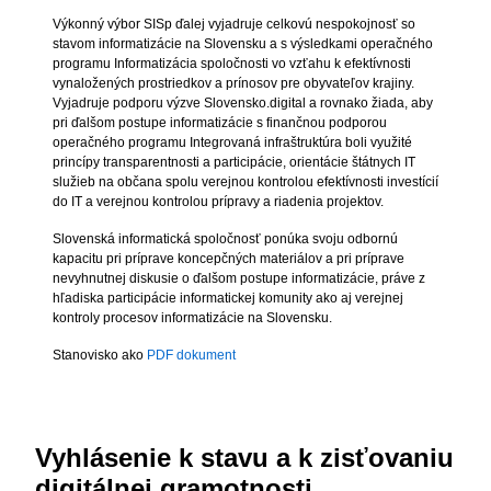
Výkonný výbor SISp ďalej vyjadruje celkovú nespokojnosť so
stavom informatizácie na Slovensku a s výsledkami operačného
programu Informatizácia spoločnosti vo vzťahu k efektívnosti
vynaložených prostriedkov a prínosov pre obyvateľov krajiny.
Vyjadruje podporu výzve Slovensko.digital a rovnako žiada, aby
pri ďalšom postupe informatizácie s finančnou podporou
operačného programu Integrovaná infraštruktúra boli využité
princípy transparentnosti a participácie, orientácie štátnych IT
služieb na občana spolu verejnou kontrolou efektívnosti investícií
do IT a verejnou kontrolou prípravy a riadenia projektov.
Slovenská informatická spoločnosť ponúka svoju odbornú
kapacitu pri príprave koncepčných materiálov a pri príprave
nevyhnutnej diskusie o ďalšom postupe informatizácie, práve z
hľadiska participácie informatickej komunity ako aj verejnej
kontroly procesov informatizácie na Slovensku.
Stanovisko ako
PDF dokument
Vyhlásenie k stavu a k zisťovaniu
digitálnej gramotnosti