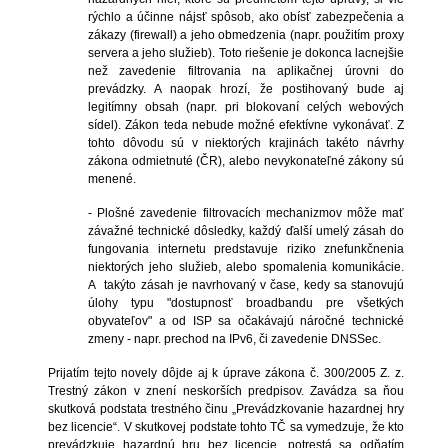
rýchlo a účinne nájsť spôsob, ako obísť zabezpečenia a
zákazy (firewall) a jeho obmedzenia (napr. použitím proxy
servera a jeho služieb). Toto riešenie je dokonca lacnejšie
než zavedenie filtrovania na aplikačnej úrovni do
prevádzky. A naopak hrozí, že postihovaný bude aj
legitímny obsah (napr. pri blokovaní celých webových
sídel). Zákon teda nebude možné efektívne vykonávať. Z
tohto dôvodu sú v niektorých krajinách takéto návrhy
zákona odmietnuté (ČR), alebo nevykonateľné zákony sú
menené.
- Plošné zavedenie filtrovacích mechanizmov môže mať
závažné technické dôsledky, každý ďalší umelý zásah do
fungovania internetu predstavuje riziko znefunkčnenia
niektorých jeho služieb, alebo spomalenia komunikácie.
A takýto zásah je navrhovaný v čase, kedy sa stanovujú
úlohy typu "dostupnosť broadbandu pre všetkých
obyvateľov" a od ISP sa očakávajú náročné technické
zmeny - napr. prechod na IPv6, či zavedenie DNSSec.
Prijatím tejto novely dôjde aj k úprave zákona č. 300/2005 Z. z.
Trestný zákon v znení neskorších predpisov. Zavádza sa ňou
skutková podstata trestného činu „Prevádzkovanie hazardnej hry
bez licencie“. V skutkovej podstate tohto TČ sa vymedzuje, že kto
prevádzkuje hazardnú hru bez licencie, potrestá sa odňatím