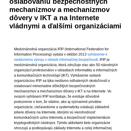
oslabovaniu bezpečnostných
mechanizmov a mechanizmov
dôvery v IKT a na Internete
vládnymi a ďalšími organizáciami
Medzinárodná organizácia IFIP (International Federation for
Information Processing) vydala v októbri 2013
vyhlásenie k
nedávnemu vývoju v oblasti informačnej bezpečnosti
. IFIP je
medzinárodná organizácia, ktorá združuje viac ako 50 národných
organizácií profesionálov v oblastiach informatiky a informačných
a komunikačných technológií (IKT). Vyhlásenie vydané
organizáciou IFIP sa týka nedávno odhalených skutočností o
oslabovaní mimoriadne dôležitých bezpečnostných
mechanizmov a mechanizmov dôvery v IKT a na Internete. Vo
svojom vyhlásení IFIP konštatuje, že existuje dôvodné
podozrenie o tom, že vládne, ako aj významné privátne
organizácie, cieľavedome a systematicky oslabujú základné
piliere dôvery na Internete, ktorými sú vierohodnosť
komunikačných uzlov Internetu a bezpečnosť implementácie
kryptografických nástrojov. Týmito aktivitami tieto organizácie
ohrozujú a podkopávajú základy Internetu a celej informačnej