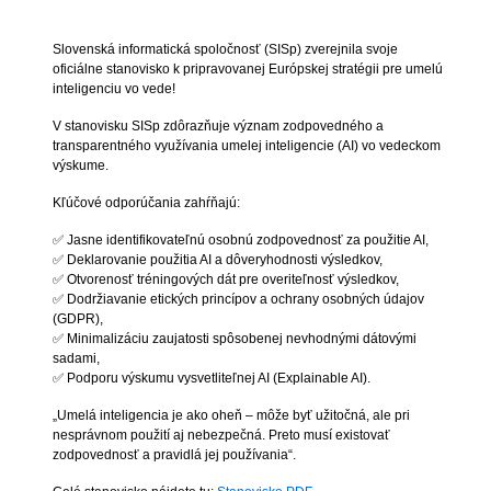
Slovenská informatická spoločnosť (SISp) zverejnila svoje
oficiálne stanovisko k pripravovanej Európskej stratégii pre umelú
inteligenciu vo vede!
V stanovisku SISp zdôrazňuje význam zodpovedného a
transparentného využívania umelej inteligencie (AI) vo vedeckom
výskume.
Kľúčové odporúčania zahŕňajú:
✅ Jasne identifikovateľnú osobnú zodpovednosť za použitie AI,
✅ Deklarovanie použitia AI a dôveryhodnosti výsledkov,
✅ Otvorenosť tréningových dát pre overiteľnosť výsledkov,
✅ Dodržiavanie etických princípov a ochrany osobných údajov
(GDPR),
✅ Minimalizáciu zaujatosti spôsobenej nevhodnými dátovými
sadami,
✅ Podporu výskumu vysvetliteľnej AI (Explainable AI).
„Umelá inteligencia je ako oheň – môže byť užitočná, ale pri
nesprávnom použití aj nebezpečná. Preto musí existovať
zodpovednosť a pravidlá jej používania“.