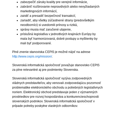
zabezpečiť záruky kvality pre verejné informácie,
zabrániť rozširovanie nepravdivých alebo nevyžiadaných
marketingových informácií,
zaistiť a presadiť bezpečnosť transakcií,
zariadiť, aby všetky zúčastnené strany (predovšetkým
neodborníci) si uvedomili prínosy a riziká,
správy musia mať zaručené utajenie,
príslušná legislatíva v jednotlivých krajinách Európy by
mala byť harmonizovaná, dobré postupy a myšlienky by
mali byť podporované.
Plné znenie stanoviska CEPIS je možné nájsť na adrese
http://www.cepis.org/mission/
.
Slovenská informatická spoločnosť považuje stanovisko CEPIS
za plne relevantné aj pre podmienky Slovenska.
Slovenská informatická spoločnosť vyzýva zodpovedných
vládnych predstaviteľov, aby venovali zodpovedajúcu pozornosť
problematike elektronického obchodu a potrebných legislatívnych
noriem. Elektronický obchod predstavuje jeden z významných
prostriedkov pre rozvoj hospodárstva a konkurencieschopnosti
slovenských podnikov. Slovenská informatická spoločnosť v
prípade potreby poskytne vlastných odborníkov.