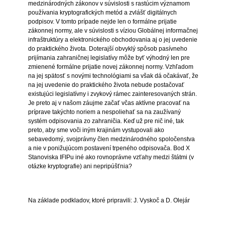
medzinárodných zákonov v súvislosti s rastúcim významom
používania kryptografických metód a zvlášť digitálnych
podpisov. V tomto prípade nejde len o formálne prijatie
zákonnej normy, ale v súvislosti s víziou Globálnej informačnej
infraštruktúry a elektronického obchodovania aj o jej uvedenie
do praktického života. Doterajší obvyklý spôsob pasívneho
prijímania zahraničnej legislatívy môže byť výhodný len pre
zmienené formálne prijatie novej zákonnej normy. Vzhľadom
na jej spätosť s novými technológiami sa však dá očakávať, že
na jej uvedenie do praktického života nebude postačovať
existujúci legislatívny i zvykový rámec zainteresovaných strán.
Je preto aj v našom záujme začať včas aktívne pracovať na
príprave takýchto noriem a nespoliehať sa na zaužívaný
systém odpisovania zo zahraničia. Keď už pre nič iné, tak
preto, aby sme voči iným krajinám vystupovali ako
sebavedomý, svojprávny člen medzinárodného spoločenstva
a nie v ponižujúcom postavení trpeného odpisovača. Bod X
Stanoviska IFIPu iné ako rovnoprávne vzťahy medzi štátmi (v
otázke kryptografie) ani nepripúšťnia?
Na základe podkladov, ktoré pripravili: J. Vyskoč a D. Olejár