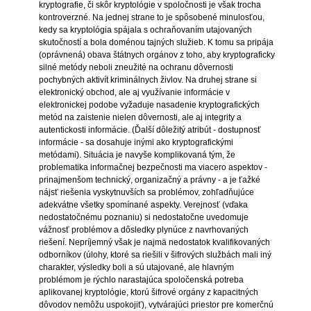
kryptografie, či skôr kryptológie v spoločnosti je však trocha
kontroverzné. Na jednej strane to je spôsobené minulosťou,
kedy sa kryptológia spájala s ochraňovaním utajovaných
skutočností a bola doménou tajných služieb. K tomu sa pripája
(oprávnená) obava štátnych orgánov z toho, aby kryptograficky
silné metódy neboli zneužité na ochranu dôvernosti
pochybných aktivít kriminálnych živlov. Na druhej strane si
elektronický obchod, ale aj využívanie informácie v
elektronickej podobe vyžaduje nasadenie kryptografických
metód na zaistenie nielen dôvernosti, ale aj integrity a
autentickosti informácie. (Ďalší dôležitý atribút - dostupnosť
informácie - sa dosahuje inými ako kryptografickými
metódami). Situácia je navyše komplikovaná tým, že
problematika informačnej bezpečnosti ma viacero aspektov -
prinajmenšom technický, organizačný a právny - a je ťažké
nájsť riešenia vyskytnuvších sa problémov, zohľadňujúce
adekvátne všetky spomínané aspekty. Verejnosť (vďaka
nedostatočnému poznaniu) si nedostatočne uvedomuje
vážnosť problémov a dôsledky plynúce z navrhovaných
riešení. Nepríjemný však je najmä nedostatok kvalifikovaných
odborníkov (úlohy, ktoré sa riešili v šifrových službách mali iný
charakter, výsledky boli a sú utajované, ale hlavným
problémom je rýchlo narastajúca spoločenská potreba
aplikovanej kryptológie, ktorú šifrové orgány z kapacitných
dôvodov nemôžu uspokojiť), vytvárajúci priestor pre komerčnú