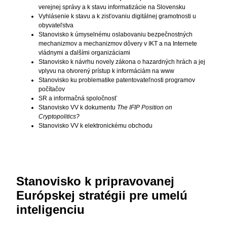
verejnej správy a k stavu informatizácie na Slovensku
Vyhlásenie k stavu a k zisťovaniu digitálnej gramotnosti u
obyvateľstva
Stanovisko k úmyselnému oslabovaniu bezpečnostných
mechanizmov a mechanizmov dôvery v IKT a na Internete
vládnymi a ďalšími organizáciami
Stanovisko k návrhu novely zákona o hazardných hrách a jej
vplyvu na otvorený prístup k informáciám na www
Stanovisko ku problematike patentovateľnosti programov
počítačov
SR a informačná spoločnosť
Stanovisko VV k dokumentu
The IFIP Position on
Cryptopolitics?
Stanovisko VV k elektronickému obchodu
Stanovisko k pripravovanej
Európskej stratégii pre umelú
inteligenciu