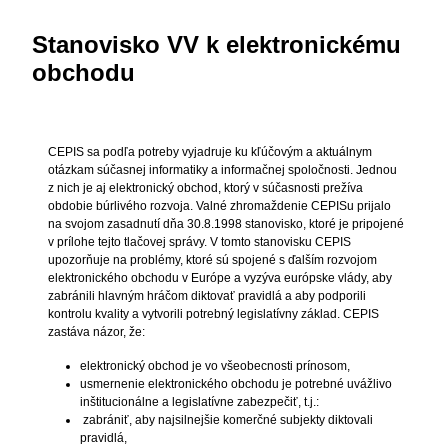
Stanovisko VV k elektronickému
obchodu
CEPIS sa podľa potreby vyjadruje ku kľúčovým a aktuálnym
otázkam súčasnej informatiky a informačnej spoločnosti. Jednou
z nich je aj elektronický obchod, ktorý v súčasnosti prežíva
obdobie búrlivého rozvoja. Valné zhromaždenie CEPISu prijalo
na svojom zasadnutí dňa 30.8.1998 stanovisko, ktoré je pripojené
v prílohe tejto tlačovej správy. V tomto stanovisku CEPIS
upozorňuje na problémy, ktoré sú spojené s ďalším rozvojom
elektronického obchodu v Európe a vyzýva európske vlády, aby
zabránili hlavným hráčom diktovať pravidlá a aby podporili
kontrolu kvality a vytvorili potrebný legislatívny základ. CEPIS
zastáva názor, že:
elektronický obchod je vo všeobecnosti prínosom,
usmernenie elektronického obchodu je potrebné uvážlivo
inštitucionálne a legislatívne zabezpečiť, t.j.:
zabrániť, aby najsilnejšie komerčné subjekty diktovali
pravidlá,