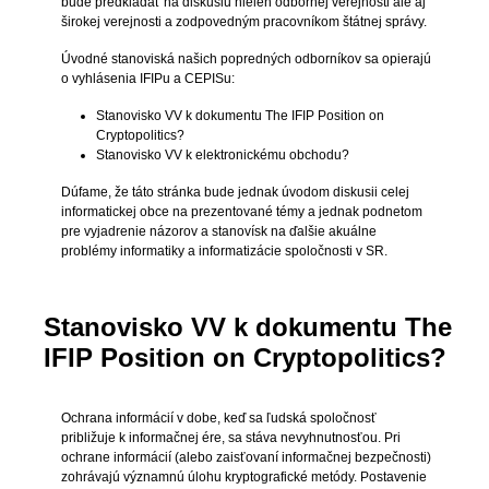
bude predkladať na diskusiu nielen odbornej verejnosti ale aj
širokej verejnosti a zodpovedným pracovníkom štátnej správy.
Úvodné stanoviská našich popredných odborníkov sa opierajú
o vyhlásenia IFIPu a CEPISu:
Stanovisko VV k dokumentu The IFIP Position on
Cryptopolitics?
Stanovisko VV k elektronickému obchodu?
Dúfame, že táto stránka bude jednak úvodom diskusii celej
informatickej obce na prezentované témy a jednak podnetom
pre vyjadrenie názorov a stanovísk na ďalšie akuálne
problémy informatiky a informatizácie spoločnosti v SR.
Stanovisko VV k dokumentu The
IFIP Position on Cryptopolitics?
Ochrana informácií v dobe, keď sa ľudská spoločnosť
približuje k informačnej ére, sa stáva nevyhnutnosťou. Pri
ochrane informácií (alebo zaisťovaní informačnej bezpečnosti)
zohrávajú významnú úlohu kryptografické metódy. Postavenie