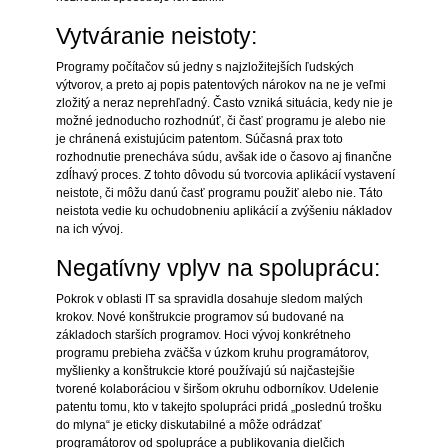
Vytváranie neistoty:
Programy počítačov sú jedny s najzložitejších ľudských
výtvorov, a preto aj popis patentových nárokov na ne je veľmi
zložitý a neraz neprehľadný. Často vzniká situácia, kedy nie je
možné jednoducho rozhodnúť, či časť programu je alebo nie
je chránená existujúcim patentom. Súčasná prax toto
rozhodnutie prenecháva súdu, avšak ide o časovo aj finančne
zdĺhavý proces. Z tohto dôvodu sú tvorcovia aplikácií vystavení
neistote, či môžu danú časť programu použiť alebo nie. Táto
neistota vedie ku ochudobneniu aplikácií a zvýšeniu nákladov
na ich vývoj.
Negatívny vplyv na spoluprácu:
Pokrok v oblasti IT sa spravidla dosahuje sledom malých
krokov. Nové konštrukcie programov sú budované na
základoch starších programov. Hoci vývoj konkrétneho
programu prebieha zväčša v úzkom kruhu programátorov,
myšlienky a konštrukcie ktoré používajú sú najčastejšie
tvorené kolaboráciou v širšom okruhu odborníkov. Udelenie
patentu tomu, kto v takejto spolupráci pridá „poslednú trošku
do mlyna“ je eticky diskutabilné a môže odrádzať
programátorov od spolupráce a publikovania dielčich