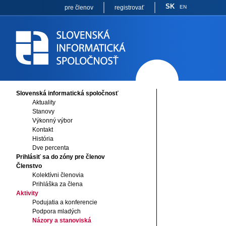
SK
pre členov
registrovať
EN
Slovenská informatická spoločnosť
Aktuality
Stanovy
Výkonný výbor
Kontakt
História
Dve percenta
Prihlásiť sa do zóny pre členov
Členstvo
Kolektívni členovia
Prihláška za člena
Aktivity
Podujatia a konferencie
Podpora mladých
Názory a stanoviská