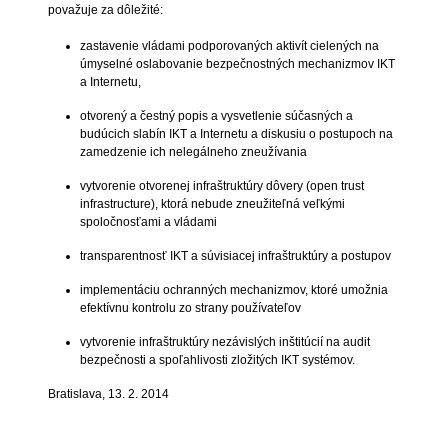
považuje za dôležité:
zastavenie vládami podporovaných aktivít cielených na
úmyselné oslabovanie bezpečnostných mechanizmov IKT
a Internetu,
otvorený a čestný popis a vysvetlenie súčasných a
budúcich slabín IKT a Internetu a diskusiu o postupoch na
zamedzenie ich nelegálneho zneužívania
vytvorenie otvorenej infraštruktúry dôvery (open trust
infrastructure), ktorá nebude zneužiteľná veľkými
spoločnosťami a vládami
transparentnosť IKT a súvisiacej infraštruktúry a postupov
implementáciu ochranných mechanizmov, ktoré umožnia
efektívnu kontrolu zo strany používateľov
vytvorenie infraštruktúry nezávislých inštitúcií na audit
bezpečnosti a spoľahlivosti zložitých IKT systémov.
Bratislava, 13. 2. 2014