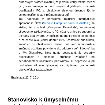
európskych štátoch ukazujú, že je veľmi veľký rozdiel medzi
tým, ako vnímajú úroveň svojich digitálnych zručností
používatelia PC, a objektívne zistenou úrovňou týchto
schopností pri teste v reálnom prostredí.
Tak napríklad v prieskume rakúskej informatickej
spoločnosti ÖCG (
Survey: Computer skills in Austria
) sa
zistilo, že v oblasti „Computer Essentials“, zahrňujúcej
všeobecné základy práce s PC vrátane práce so súbormi a
ochrany údajov pred zneužitím, hodnotilo svoje schopnosti
a zručnosti ako „veľmi dobré“ 49% účastníkov prieskumu,
zatiaľ čo pri objektívnom overení boli tieto schopností a
zručnosti pozitívne potvrdené ako „dobré a veľmi dobré“ iba
u 7% účastníkov. Tieto údaje potvrdzujú, že výsledky
prieskumov o digitálnej zručnosti založené na
sebahodnotení účastníkov prieskumov sú nepresné a pri
hodnotení situácie týkajúcej sa digitálnej gramotnosti
obyvateľstva zavádzajúce.
Bratislava, 22. 7. 2014
Stanovisko k úmyselnému