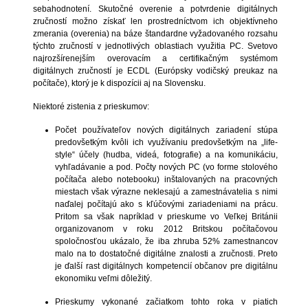
sebahodnotení. Skutočné overenie a potvrdenie digitálnych
zručností možno získať len prostredníctvom ich objektívneho
zmerania (overenia) na báze štandardne vyžadovaného rozsahu
týchto zručností v jednotlivých oblastiach využitia PC. Svetovo
najrozšírenejším overovacím a certifikačným systémom
digitálnych zručností je ECDL (Európsky vodičský preukaz na
počítače), ktorý je k dispozícii aj na Slovensku.
Niektoré zistenia z prieskumov:
Počet používateľov nových digitálnych zariadení stúpa
predovšetkým kvôli ich využívaniu predovšetkým na „life-
style“ účely (hudba, videá, fotografie) a na komunikáciu,
vyhľadávanie a pod. Počty nových PC (vo forme stolového
počítača alebo notebooku) inštalovaných na pracovných
miestach však výrazne neklesajú a zamestnávatelia s nimi
naďalej počítajú ako s kľúčovými zariadeniami na prácu.
Pritom sa však napríklad v prieskume vo Veľkej Británii
organizovanom v roku 2012 Britskou počítačovou
spoločnosťou ukázalo, že iba zhruba 52% zamestnancov
malo na to dostatočné digitálne znalosti a zručnosti. Preto
je ďalší rast digitálnych kompetencií občanov pre digitálnu
ekonomiku veľmi dôležitý.
Prieskumy vykonané začiatkom tohto roka v piatich