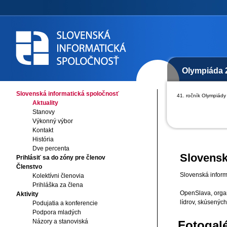
Olympiáda 
Slovenská informatická spoločnosť
41. ročník Olympiády 
Aktuality
Stanovy
Výkonný výbor
Kontakt
História
Dve percenta
Slovensk
Prihlásiť sa do zóny pre členov
Členstvo
Slovenská inform
Kolektívni členovia
Prihláška za člena
OpenSlava, organ
Aktivity
lídrov, skúsených
Podujatia a konferencie
Podpora mladých
Názory a stanoviská
Fotogalé