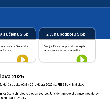
ka za člena SISp
2 % na podporu SISp
 nového člena Slovenskej
Darujte 2% na podporu slovenských
spoločnosti
informatikov a rozvoj informatiky
lava 2025
 ktorá sa uskutočnila 16. októbra 2025 na FEI STU v Bratislave.
kajúce technológie a open source. Je to dynamické stretnutie inovátorov,
 a zdieľať poznatky.