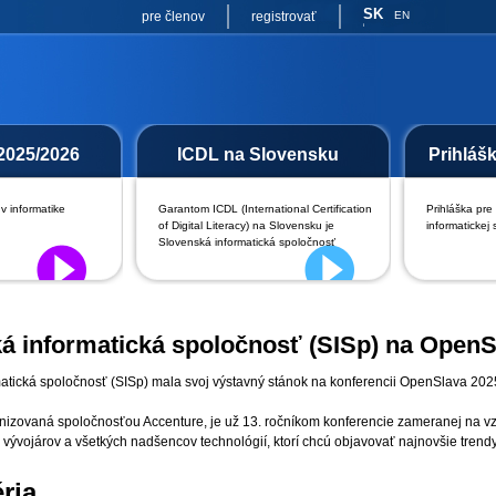
SK
pre členov
registrovať
EN
2025/2026
ICDL na Slovensku
Prihláš
v informatike
Garantom ICDL (International Certification
Prihláška pre
of Digital Literacy) na Slovensku je
informatickej 
Slovenská informatická spoločnosť
á informatická spoločnosť (SISp) na OpenS
atická spoločnosť (SISp) mala svoj výstavný stánok na konferencii OpenSlava 2025,
izovaná spoločnosťou Accenture, je už 13. ročníkom konferencie zameranej na vzni
 vývojárov a všetkých nadšencov technológií, ktorí chcú objavovať najnovšie trendy
ria