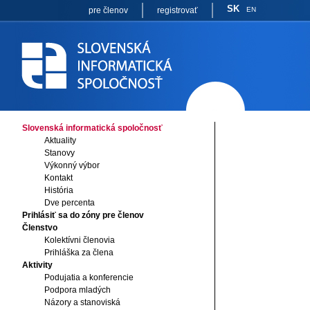
SK
pre členov
registrovať
EN
Slovenská informatická spoločnosť
Aktuality
Stanovy
Výkonný výbor
Kontakt
História
Dve percenta
Prihlásiť sa do zóny pre členov
Členstvo
Kolektívni členovia
Prihláška za člena
Aktivity
Podujatia a konferencie
Podpora mladých
Názory a stanoviská