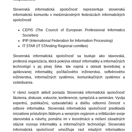
Slovenská informatická spoločnosť reprezentuje slovenskú
informatickú komunitu v medzinárodných federáciách informatických
spoločností
CEPIS (The Council of European Professional Informatics
Societies)
IFIP (International Federation for Information Processing)
IT STAR (IT STAnding Regional comittee)
Slovenská informatická spoločnosť sa buduje ako stavovská,
profesná organizácia, ktorá pokrýva oblasť informatiky a informačných
technológií v jej plnej šírke. Ide najmä o oblasti teoretickej a
aplikovanej informatiky, počítačového inžinierstva, softvérového
inžinierstva, informačných systémov, komunikačných systémov a
vzdelávania.
V rámci svojich aktivít poriada Slovenská informatická spoločnosť
školenia, diskusie, exkurzie, konferencie, sympóziá a semináre. Vyvíja
expertnú, publikačnú, vydavateľskú a ďalšiu odbornú činnosť v
odbore informatika. Slovenská informatická spoločnosť predkladá
iniciatívne príslušným štátnym a verejným orgánom a inštitúciám svoje
stanoviská a návrhy, pomáha im v koordinácii a riešení zásadných
otázok rozvoja informatiky a informačných technológií. Slovenská
informatická spoločnosť umožňuje rast mladých informatikov