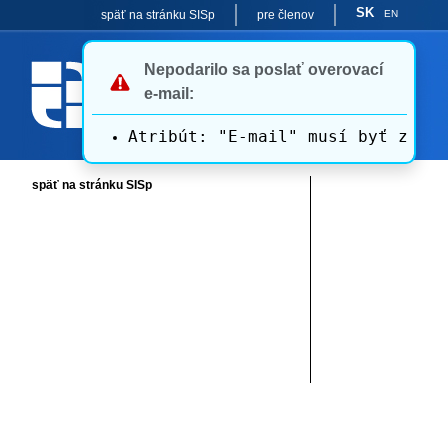
SK
späť na stránku SISp
pre členov
EN
Nepodarilo sa poslať overovací
e-mail:
Atribút: "E-mail" musí byť zadan
späť na stránku SISp