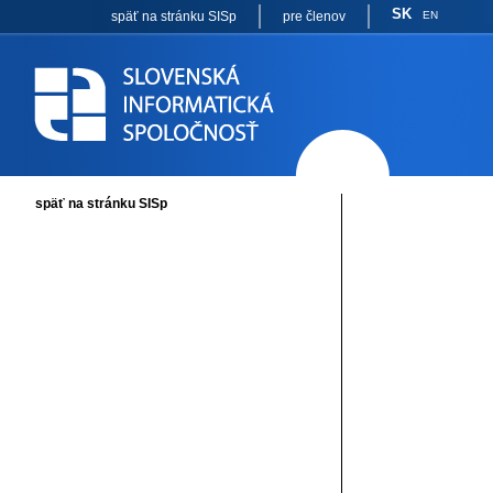
SK
späť na stránku SISp
pre členov
EN
späť na stránku SISp