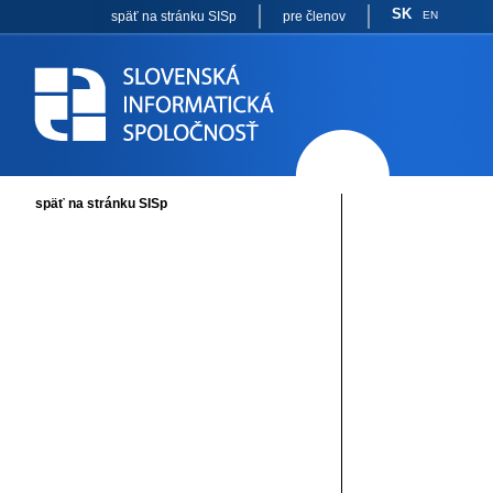
SK
späť na stránku SISp
pre členov
EN
späť na stránku SISp