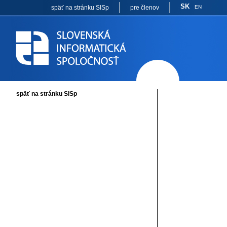
SK
späť na stránku SISp
pre členov
EN
späť na stránku SISp