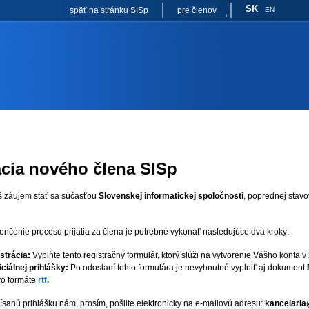
SK
späť na stránku SISp
pre členov
EN
ácia nového člena SISp
 záujem stať sa súčasťou
Slovenskej informatickej spoločnosti
, poprednej stavo
nčenie procesu prijatia za člena je potrebné vykonať nasledujúce dva kroky:
strácia:
Vyplňte tento registračný formulár, ktorý slúži na vytvorenie Vášho konta v
ciálnej prihlášky:
Po odoslaní tohto formulára je nevyhnutné vyplniť aj dokument
vo formáte
rtf.
sanú prihlášku nám, prosím, pošlite elektronicky na e-mailovú adresu:
kancelaria