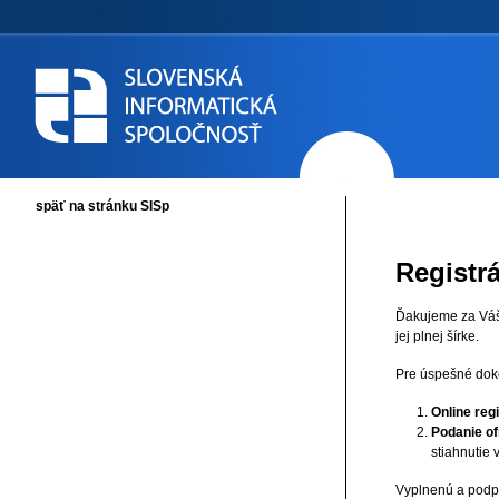
späť na stránku SISp
Registr
Ďakujeme za Váš
jej plnej šírke.
Pre úspešné doko
Online regi
Podanie ofi
stiahnutie 
Vyplnenú a podpí