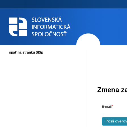
späť na stránku SISp
Zmena z
E-mail
Pošli overov