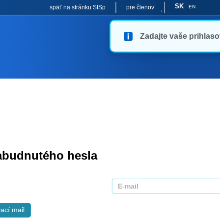
SK
späť na stránku SISp
pre členov
EN
Zadajte vaše prihlasov
abudnutého hesla
ací mail