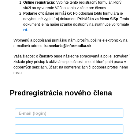
Online registrácia:
Vyplňte tento registračný formulár, ktorý
slúži na vytvorenie Vášho konta v zóne pre členov.
Podanie oficiálnej prihlášky:
Po odoslaní tohto formulára je
nevyhnutné vyplniť aj dokument
Prihláška za člena SISp
. Tento
dokument je na našej stránke dostupný na stiahnutie vo formáte
rtf.
Vyplnenú a podpísanú prihlášku nám, prosím, pošlite elektronicky na
e-mailovú adresu:
kancelaria@informatika.sk
.
Vaša žiadosť o členstvo bude následne spracovaná a po jej schválení
získate plný prístup k aktivitám spoločnosti, medzi ktoré patrí práca v
odborných sekciách, účasť na konferenciách či podpora profesijného
rastu.
Predregistrácia nového člena