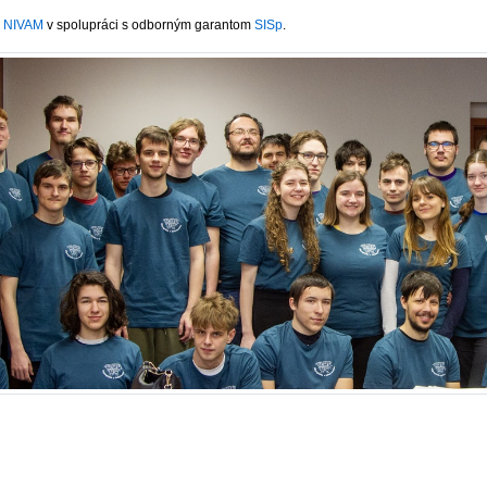
e
NIVAM
v spolupráci s odborným garantom
SISp
.