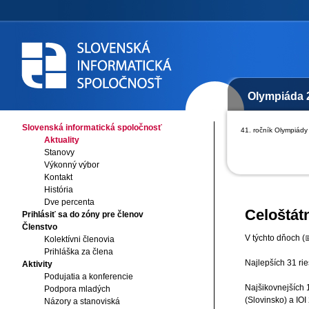
Olympiáda 
Slovenská informatická spoločnosť
41. ročník Olympiády 
Aktuality
Stanovy
Výkonný výbor
Kontakt
História
Dve percenta
Celoštát
Prihlásiť sa do zóny pre členov
Členstvo
V týchto dňoch (
Kolektívni členovia
Prihláška za člena
Najlepších 31 rie
Aktivity
Podujatia a konferencie
Najšikovnejších 
Podpora mladých
(Slovinsko) a IOI
Názory a stanoviská