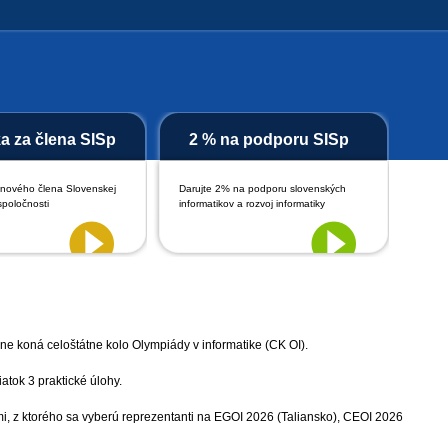
ka za člena SISp
2 % na podporu SISp
 nového člena Slovenskej
Darujte 2% na podporu slovenských
spoločnosti
informatikov a rozvoj informatiky
Iline koná celoštátne kolo Olympiády v informatike (CK OI).
piatok 3 praktické úlohy.
, z ktorého sa vyberú reprezentanti na EGOI 2026 (Taliansko), CEOI 2026