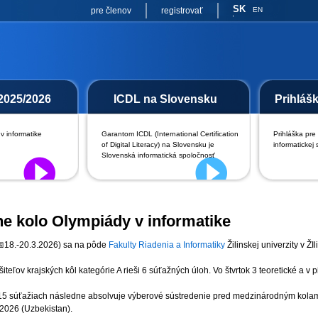
SK
pre členov
registrovať
EN
2025/2026
ICDL na Slovensku
Prihláš
v informatike
Garantom ICDL (International Certification
Prihláška pre
of Digital Literacy) na Slovensku je
informatickej 
Slovenská informatická spoločnosť
ne kolo Olympiády v informatike
📅18.-20.3.2026) sa na pôde
Fakulty Riadenia a Informatiky
Žilinskej univerzity v Ž
šiteľov krajských kôl kategórie A rieši 6 súťažných úloh. Vo štvrtok 3 teoretické a v 
15 súťažiach následne absolvuje výberové sústredenie pred medzinárodným kolami
 2026 (Uzbekistan).