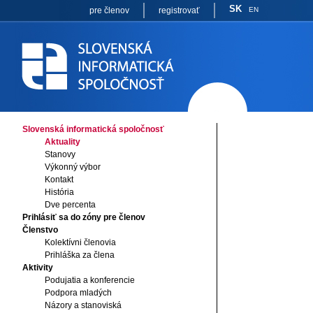
SK
pre členov
registrovať
EN
Slovenská informatická spoločnosť
Aktuality
Stanovy
Výkonný výbor
Kontakt
História
Dve percenta
Prihlásiť sa do zóny pre členov
Členstvo
Kolektívni členovia
Prihláška za člena
Aktivity
Podujatia a konferencie
Podpora mladých
Názory a stanoviská