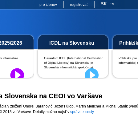
SK
pre členov
registrovať
EN
2025/2026
ICDL na Slovensku
Prihláš
v informatike
Garantom ICDL (International Certification
Prihláška pre
of Digital Literacy) na Slovensku je
informatickej 
Slovenská informatická spoločnosť
a Slovenska na CEOI vo Varšave
cia v zložení Ondrej Baranovič, Jozef Fülöp, Martin Melicher a Michal Staník (ve
I 2018 vo Varšave. Detaily možno nájsť v
správe z cesty.