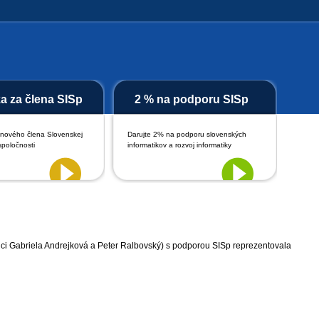
ka za člena SISp
2 % na podporu SISp
 nového člena Slovenskej
Darujte 2% na podporu slovenských
spoločnosti
informatikov a rozvoj informatiky
dúci Gabriela Andrejková a Peter Ralbovský) s podporou SISp reprezentovala