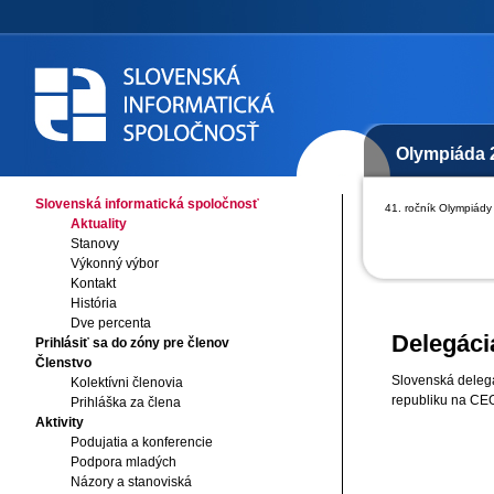
Olympiáda 
Slovenská informatická spoločnosť
41. ročník Olympiády 
Aktuality
Stanovy
Výkonný výbor
Kontakt
História
Dve percenta
Delegáci
Prihlásiť sa do zóny pre členov
Členstvo
Slovenská delegá
Kolektívni členovia
republiku na CEO
Prihláška za člena
Aktivity
Podujatia a konferencie
Podpora mladých
Názory a stanoviská