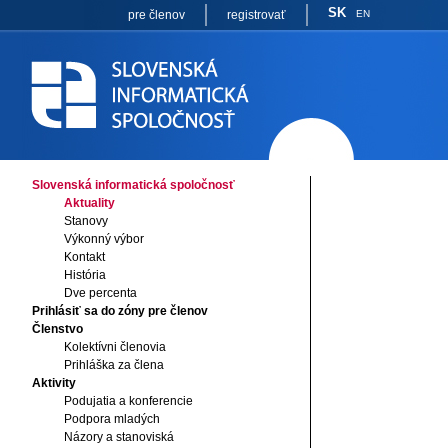
SK
pre členov
registrovať
EN
Slovenská informatická spoločnosť
Aktuality
Stanovy
Výkonný výbor
Kontakt
História
Dve percenta
Prihlásiť sa do zóny pre členov
Členstvo
Kolektívni členovia
Prihláška za člena
Aktivity
Podujatia a konferencie
Podpora mladých
Názory a stanoviská