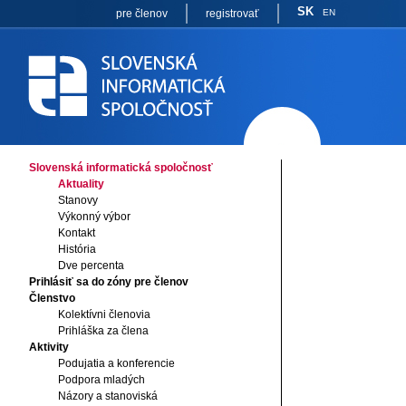
SK
pre členov
registrovať
EN
Slovenská informatická spoločnosť
Aktuality
Stanovy
Výkonný výbor
Kontakt
História
Dve percenta
Prihlásiť sa do zóny pre členov
Členstvo
Kolektívni členovia
Prihláška za člena
Aktivity
Podujatia a konferencie
Podpora mladých
Názory a stanoviská