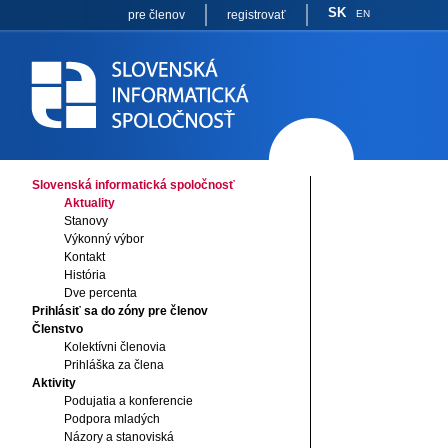
SK
pre členov
registrovať
EN
Slovenská informatická spoločnosť
Aktuality
Stanovy
Výkonný výbor
Kontakt
História
Dve percenta
Prihlásiť sa do zóny pre členov
Členstvo
Kolektívni členovia
Prihláška za člena
Aktivity
Podujatia a konferencie
Podpora mladých
Názory a stanoviská