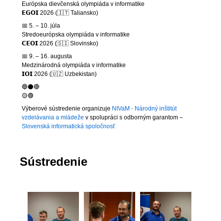
Európska dievčenská olympiáda v informatike
𝗘𝗚𝗢𝗜 2026 (🇮🇹 Taliansko)
📅 5. – 10. júla
Stredoeurópska olympiáda v informatike
𝗖𝗘𝗢𝗜 2026 (🇸🇮 Slovinsko)
📅 9. – 16. augusta
Medzinárodná olympiáda v informatike
𝗜𝗢𝗜 2026 (🇺🇿 Uzbekistan)
🔵⚫🔴
🟡🟢
Výberové sústredenie organizuje
NIVaM - Národný inštitút
vzdelávania a mládeže
v spolupráci s odborným garantom –
Slovenská informatická spoločnosť
Sústredenie