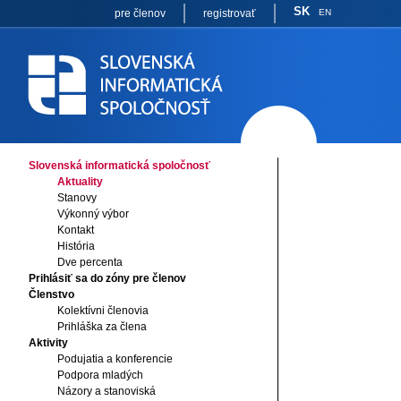
SK
pre členov
registrovať
EN
Slovenská informatická spoločnosť
Aktuality
Stanovy
Výkonný výbor
Kontakt
História
Dve percenta
Prihlásiť sa do zóny pre členov
Členstvo
Kolektívni členovia
Prihláška za člena
Aktivity
Podujatia a konferencie
Podpora mladých
Názory a stanoviská