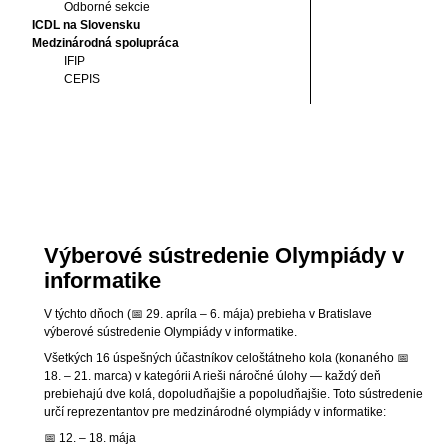
Odborné sekcie
ICDL na Slovensku
Medzinárodná spolupráca
IFIP
CEPIS
Výberové sústredenie Olympiády v
informatike
V týchto dňoch (📅 29. apríla – 6. mája) prebieha v Bratislave
výberové sústredenie Olympiády v informatike.
Všetkých 16 úspešných účastníkov celoštátneho kola (konaného 📅
18. – 21. marca) v kategórii A rieši náročné úlohy — každý deň
prebiehajú dve kolá, dopoludňajšie a popoludňajšie. Toto sústredenie
určí reprezentantov pre medzinárodné olympiády v informatike:
📅 12. – 18. mája